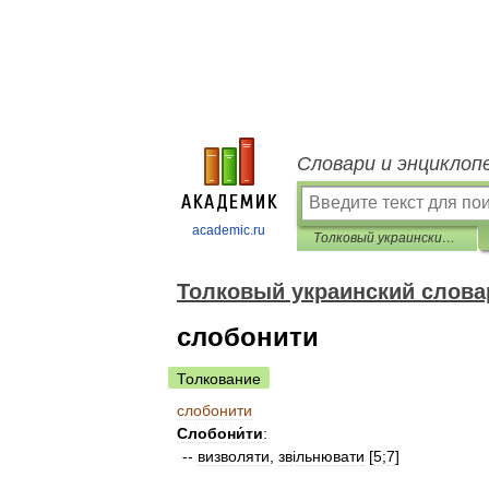
Словари и энциклоп
academic.ru
Толковый украинский словарь
Толковый украинский слова
слобонити
Толкование
слобонити
Слобони́ти
:
--
визволяти
,
зв
і
льнювати
[
5
;
7
]