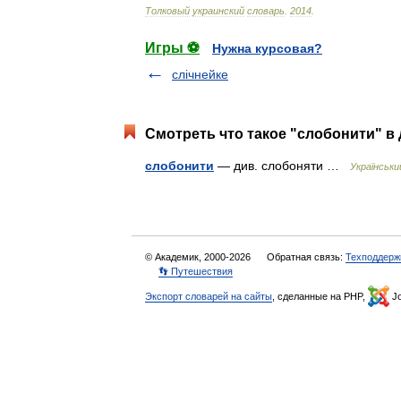
Толковый
украинский
словарь
.
2014
.
Игры ⚽
Нужна курсовая?
слічнейке
Смотреть что такое "слобонити" в 
слобонити
— див. слобоняти …
Українськ
© Академик, 2000-2026
Обратная связь:
Техподдерж
👣 Путешествия
Экспорт словарей на сайты
, сделанные на PHP,
Jo