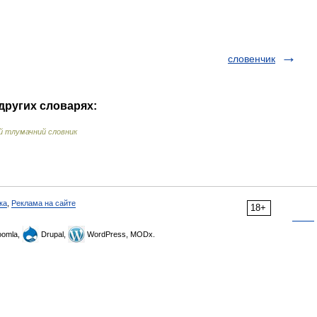
словенчик
других словарях:
ий тлумачний словник
ка
,
Реклама на сайте
18+
omla,
Drupal,
WordPress, MODx.