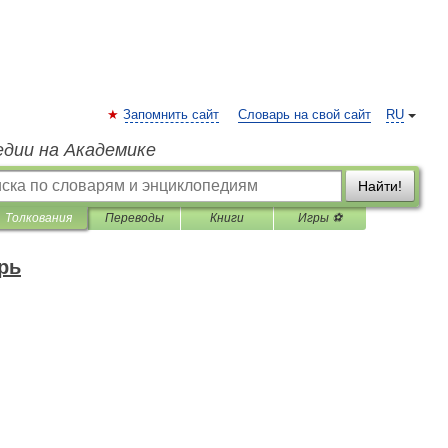
Запомнить сайт
Словарь на свой сайт
RU
едии на Академике
Найти!
Толкования
Переводы
Книги
Игры ⚽
рь